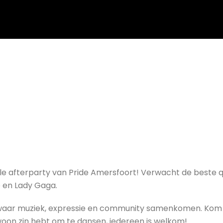
iciële afterparty van Pride Amersfoort! Verwacht de beste
je en Lady Gaga.
waar muziek, expressie en community samenkomen. Kom d
gewoon zin hebt om te dansen, iedereen is welkom!