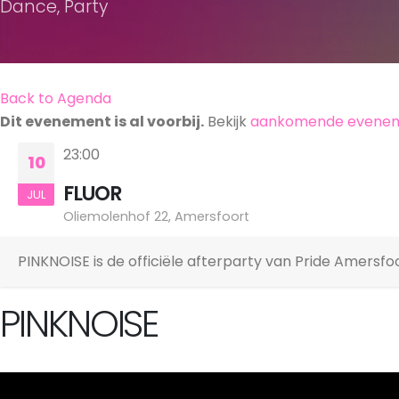
Dance, Party
Back to Agenda
Dit evenement is al voorbij.
Bekijk
aankomende evene
23:00
10
FLUOR
JUL
Oliemolenhof 22, Amersfoort
PINKNOISE is de officiële afterparty van Pride Amers
PINKNOISE