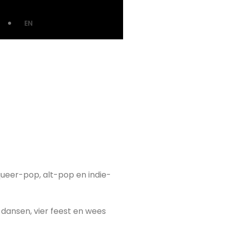
EN
 queer-pop, alt-pop en indie-
ansen, vier feest en wees