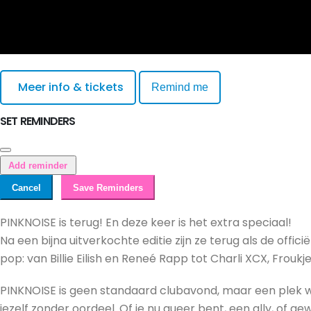
Meer info & tickets
Remind me
SET REMINDERS
Add reminder
Cancel
Save Reminders
PINKNOISE is terug! En deze keer is het extra speciaal!
Na een bijna uitverkochte editie zijn ze terug als de off
pop: van Billie Eilish en Reneé Rapp tot Charli XCX, Frouk
PINKNOISE is geen standaard clubavond, maar een plek 
jezelf zonder oordeel. Of je nu queer bent, een ally, of 