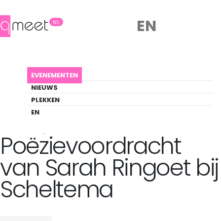
EN
NL
AGENDA
POËZIEVOORDRACHT VAN SARAH RINGOET BI...
EVENEMENTEN
Evenement
NIEUWS
Art, Literature, Pride
PLEKKEN
EN
Back to Agenda
Poëzievoordracht
van Sarah Ringoet bij
Scheltema