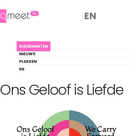
EN
NL
AGENDA
ONS GELOOF IS LIEFDE
EVENEMENTEN
Evenement
NIEUWS
Art, Pride
PLEKKEN
EN
Back to Agenda
Ons Geloof is Liefde