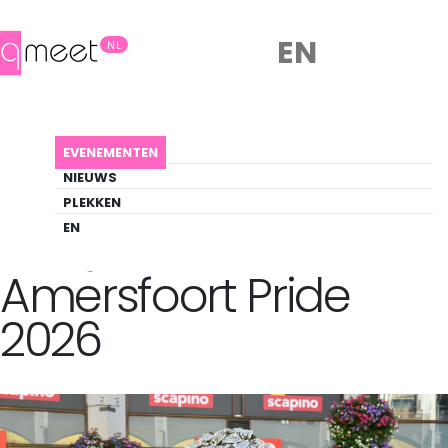
EN
NL
AGENDA
AMERSFOORT PRIDE 2026
EVENEMENTEN
Evenement
NIEUWS
Music, Party, Pride
PLEKKEN
EN
Back to Agenda
Amersfoort Pride
2026