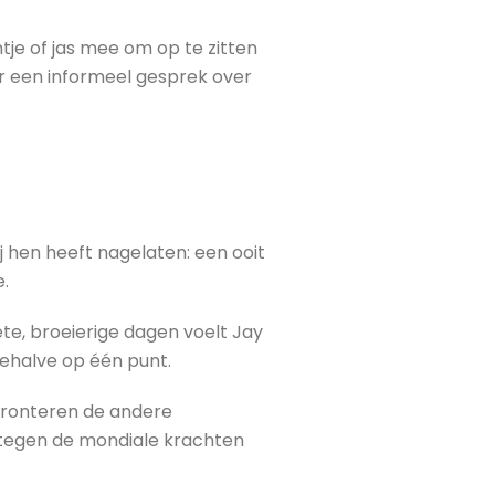
je of jas mee om op te zitten
r een informeel gesprek over
j hen heeft nagelaten: een ooit
e.
te, broeierige dagen voelt Jay
 behalve op één punt.
nfronteren de andere
os tegen de mondiale krachten