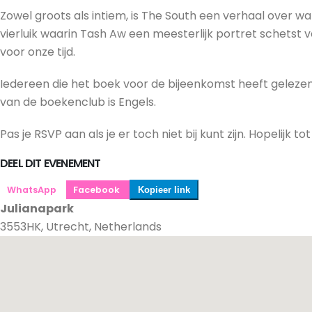
Zowel groots als intiem, is The South een verhaal over w
vierluik waarin Tash Aw een meesterlijk portret schetst
voor onze tijd.
Iedereen die het boek voor de bijeenkomst heeft gelezen 
van de boekenclub is Engels.
Pas je RSVP aan als je er toch niet bij kunt zijn. Hopelijk tot d
DEEL DIT EVENEMENT
WhatsApp
Facebook
Kopieer link
Julianapark
3553HK, Utrecht, Netherlands