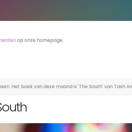
menten
op onze homepage.
n. Het boek van deze maand is 'The South' van Tash Aw
South