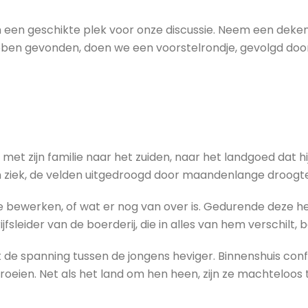
een geschikte plek voor onze discussie. Neem een dekent
ebben gevonden, doen we een voorstelrondje, gevolgd doo
met zijn familie naar het zuiden, naar het landgoed dat hi
ijn ziek, de velden uitgedroogd door maandenlange droogt
e bewerken, of wat er nog van over is. Gedurende deze he
fsleider van de boerderij, die in alles van hem verschilt,
dt de spanning tussen de jongens heviger. Binnenshuis co
e groeien. Net als het land om hen heen, zijn ze machtelo