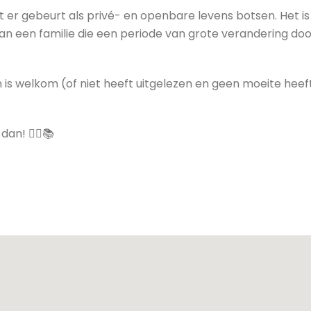
at er gebeurt als privé- en openbare levens botsen. Het i
 van een familie die een periode van grote verandering 
is welkom (of niet heeft uitgelezen en geen moeite heeft
an! 🏳️‍🌈📚