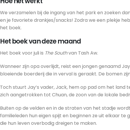
Hoe het werkt
We verzamelen bij de ingang van het park en zoeken dan 
en je favoriete drankjes/snacks! Zodra we een plekje h
het boek.
Het boek van deze maand
Het boek voor juli is
The South
van Tash Aw.
Wanneer zijn opa overlijdt, reist een jongen genaamd Jay 
bloeiende boerderij die in verval is geraakt. De bomen z
Toch stuurt Jay’s vader, Jack, hem op pad om het land t
zich aangetrokken tot Chuan, de zoon van de lokale bedrij
Buiten op de velden en in de straten van het stadje wor
familieleden hun eigen spijt en beginnen ze uit elkaar t
die hun leven overbodig dreigen te maken.