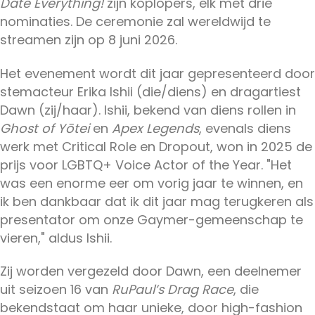
Date Everything!
zijn koplopers, elk met drie
nominaties. De ceremonie zal wereldwijd te
streamen zijn op 8 juni 2026.
Het evenement wordt dit jaar gepresenteerd door
stemacteur Erika Ishii (die/diens) en dragartiest
Dawn (zij/haar). Ishii, bekend van diens rollen in
Ghost of Yōtei
en
Apex Legends
, evenals diens
werk met Critical Role en Dropout, won in 2025 de
prijs voor LGBTQ+ Voice Actor of the Year. "Het
was een enorme eer om vorig jaar te winnen, en
ik ben dankbaar dat ik dit jaar mag terugkeren als
presentator om onze Gaymer-gemeenschap te
vieren," aldus Ishii.
Zij worden vergezeld door Dawn, een deelnemer
uit seizoen 16 van
RuPaul’s Drag Race
, die
bekendstaat om haar unieke, door high-fashion