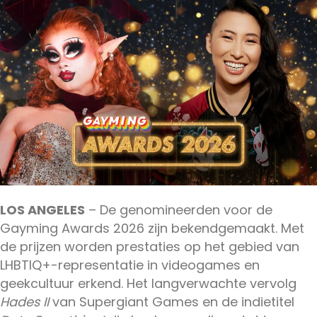
LOS ANGELES
– De genomineerden voor de
Gayming Awards 2026 zijn bekendgemaakt. Met
de prijzen worden prestaties op het gebied van
LHBTIQ+-representatie in videogames en
geekcultuur erkend. Het langverwachte vervolg
Hades II
van Supergiant Games en de indietitel