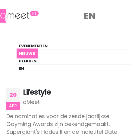
EN
NL
Nieuws
EVENEMENTEN
LHBTIQ+ Update
NIEUWS
PLEKKEN
HOME
NIEUWS
LIFESTYLE
EN
Lifestyle
20
qMeet
APR
De nominaties voor de zesde jaarlijkse
Gayming Awards zijn bekendgemaakt.
Supergiant's Hades II en de indietitel Date