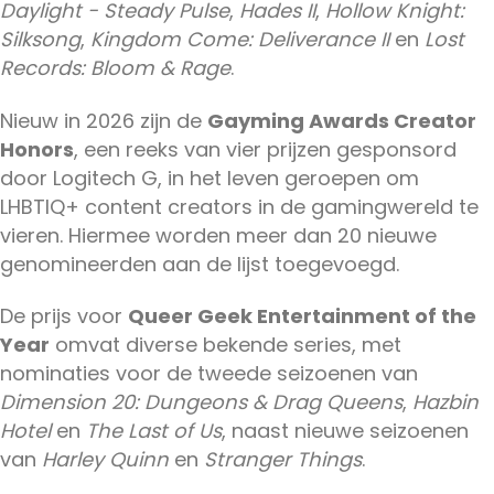
Daylight - Steady Pulse
,
Hades II
,
Hollow Knight:
Silksong
,
Kingdom Come: Deliverance II
en
Lost
Records: Bloom & Rage
.
Nieuw in 2026 zijn de
Gayming Awards Creator
Honors
, een reeks van vier prijzen gesponsord
door Logitech G, in het leven geroepen om
LHBTIQ+ content creators in de gamingwereld te
vieren. Hiermee worden meer dan 20 nieuwe
genomineerden aan de lijst toegevoegd.
De prijs voor
Queer Geek Entertainment of the
Year
omvat diverse bekende series, met
nominaties voor de tweede seizoenen van
Dimension 20: Dungeons & Drag Queens
,
Hazbin
Hotel
en
The Last of Us
, naast nieuwe seizoenen
van
Harley Quinn
en
Stranger Things
.