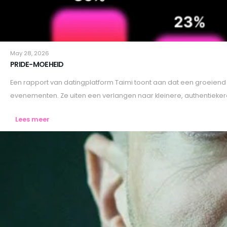
Lifestyle
May 28, 2026
PRIDE-MOEHEID
Een rapport van datingplatform Taimi toont aan dat een groeiend
evenementen. Ze uiten een verlangen naar kleinere, authentiek
Lees meer