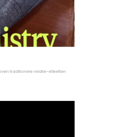
EN
en traditionele relatie-etiketten.