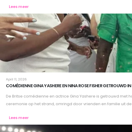
Lees meer
Lifestyle
April 11, 2026
COMÉDIENNE GINA YASHERE EN NINA ROSE FISHER GETROUWD IN
De Britse comédienne en actrice Gina Yashere is getrouwd met haar
ceremonie op het strand, omringd door vrienden en familie uit de
Lees meer