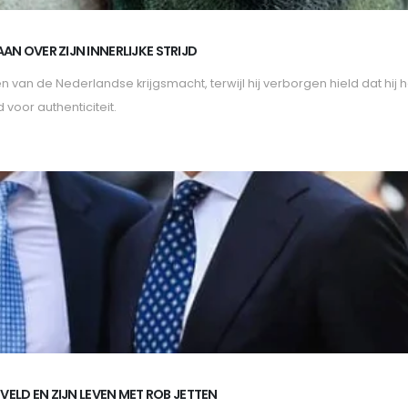
 OVER ZIJN INNERLIJKE STRIJD
van de Nederlandse krijgsmacht, terwijl hij verborgen hield dat hij ho
 voor authenticiteit.
ELD EN ZIJN LEVEN MET ROB JETTEN