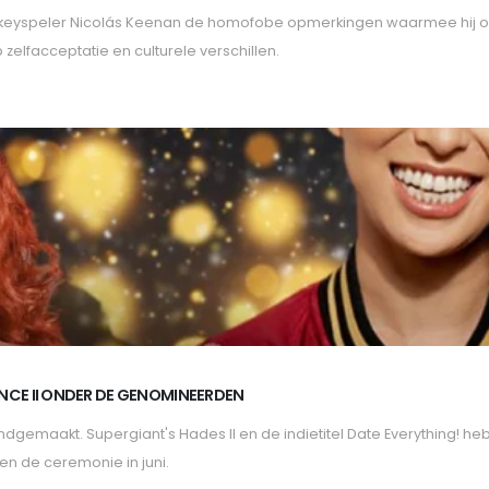
ockeyspeler Nicolás Keenan de homofobe opmerkingen waarmee hij o
p zelfacceptatie en culturele verschillen.
NCE II ONDER DE GENOMINEERDEN
dgemaakt. Supergiant's Hades II en de indietitel Date Everything! he
en de ceremonie in juni.