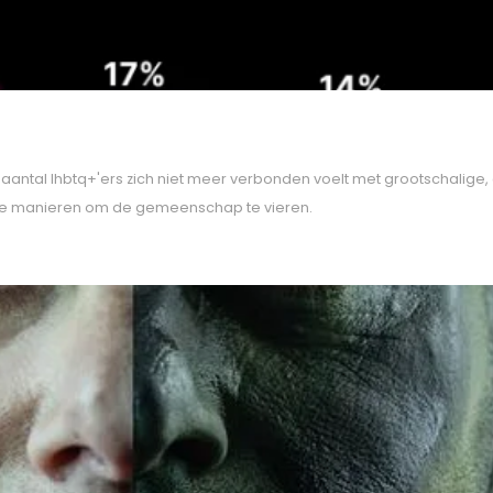
 aantal lhbtq+'ers zich niet meer verbonden voelt met grootschalige
ere manieren om de gemeenschap te vieren.