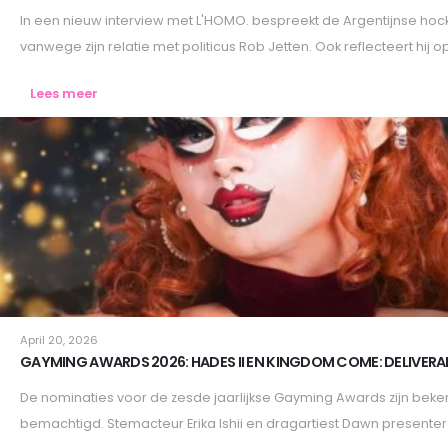
In een nieuw interview met L'HOMO. bespreekt de Argentijnse h
vanwege zijn relatie met politicus Rob Jetten. Ook reflecteert hij o
Lees meer
Lifestyle
April 20, 2026
GAYMING AWARDS 2026: HADES II EN KINGDOM COME: DELIVERA
De nominaties voor de zesde jaarlijkse Gayming Awards zijn beken
bemachtigd. Stemacteur Erika Ishii en dragartiest Dawn presenter