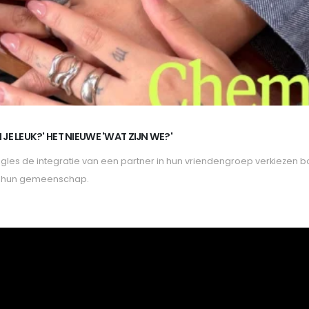
JE LEUK?' HET NIEUWE 'WAT ZIJN WE?'
les de integratie van een partner in hun vriendengroep verkiezen bov
an hun gemeenschap.