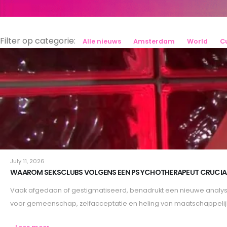
Filter op categorie:
Alle nieuws
Amsterdam
World
C
Lifestyle
July 11, 2026
WAAROM SEKSCLUBS VOLGENS EEN PSYCHOTHERAPEUT CRUCIA
Vaak afgedaan of gestigmatiseerd, benadrukt een nieuwe analys
voor gemeenschap, zelfacceptatie en heling van maatschappelijk