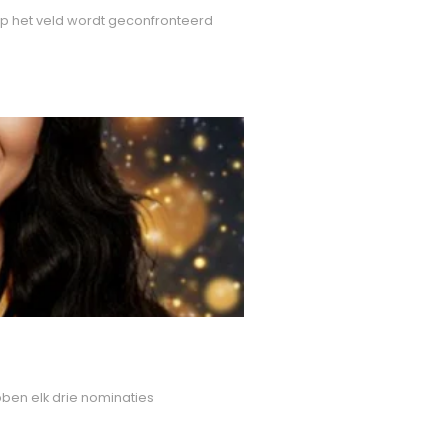
p het veld wordt geconfronteerd
bben elk drie nominaties