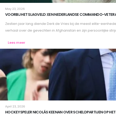
Lifestyle
May 23, 2026
VOORBIJ HET SLAGVELD: EEN NEDERLANDSE COMMANDO-VETERAAN
Zestien jaar lang diende Derk de Vries bij de meest elite-eenheden 
verhaal over de gevechten in Afghanistan en zijn persoonlijke strijd
Lees meer
Lifestyle
April 23, 2026
HOCKEYSPELER NICOLÁS KEENAN OVER SCHELDPARTIJEN OP HET V