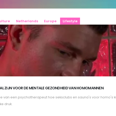
ulture
Netherlands
Europe
Lifestyle
AL ZIJN VOOR DE MENTALE GEZONDHEID VAN HOMOMANNEN
e van een psychotherapeut hoe seksclubs en sauna's voor homo's ku
e druk.