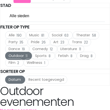
STAD
Utrecht
(17)
Alle steden
The Hague
(17)
FILTER OP TYPE
Alle steden
Rotterdam
(10)
Alle
Music
Social
Theater
190
81
63
58
Amsterdam
(120)
Haarlem
(7)
Party
Pride
Art
Trans
35
26
23
22
Dance
Comedy
Literature
19
12
11
Utrecht
(17)
Leiden
(5)
Outdoor
Sports
Fetish
Drag
11
8
8
8
The Hague
(17)
IJmuiden
Film
Wellness
(3)
2
1
SORTEER OP
Rotterdam
(10)
Meppel
(3)
Datum
Recent toegevoegd
Haarlem
(7)
Outdoor
Amersfoort
(3)
Leiden
(5)
evenementen
's-Hertogenbosch
(3)
IJmuiden
(3)
Gouda
(2)