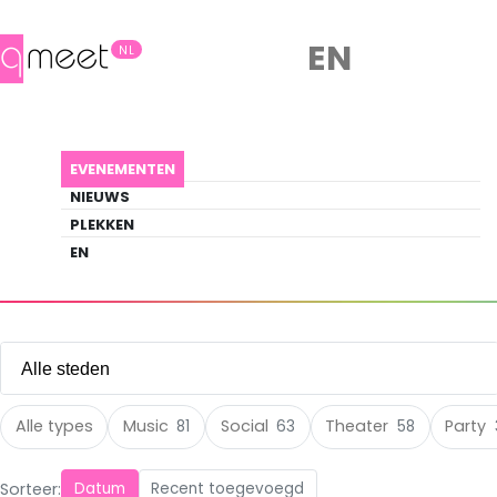
EN
NL
Evenementen
EVENEMENTEN
Ontdek wat er gebeurt in de queer
NIEUWS
scene
PLEKKEN
EN
EVENEMENTEN
OUTDOOR
Alle steden
Alle steden
Alle types
Music
Social
Theater
Party
81
63
58
Amsterdam
(120)
Sorteer:
Datum
Recent toegevoegd