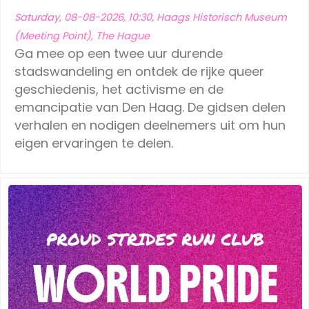
Ede
(1)
Leeuwarden
(1)
Saturday, 08-08-2026, 10:30, Haags Historisch Museum
(Meeting Point), The Hague
Eindhoven
(1)
Schiedam
(1)
Ga mee op een twee uur durende
Geldermalsen
(1)
stadswandeling en ontdek de rijke queer
Tilburg
(1)
geschiedenis, het activisme en de
Leerdam
(1)
Vinkeveen
(1)
emancipatie van Den Haag. De gidsen delen
verhalen en nodigen deelnemers uit om hun
Leeuwarden
(1)
eigen ervaringen te delen.
Schiedam
(1)
Tilburg
(1)
Vinkeveen
(1)