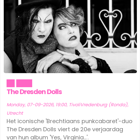
Art
Music
The Dresden Dolls
Monday, 07-09-2026, 19:00, TivoliVredenburg (Ronda),
Utrecht
Het iconische 'Brechtiaans punkcabaret'-duo
The Dresden Dolls viert de 20e verjaardag
van hun album 'Yes, Virginia...'.