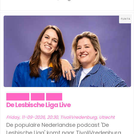
FLINTA
Comedy
Party
Social
De Lesbische Liga Live
Friday, 11-09-2026, 20:30, TivoliVredenburg, Utrecht
De populaire Nederlandse podcast 'De
Lesbische Liga' komt naar TivoliVredenburg