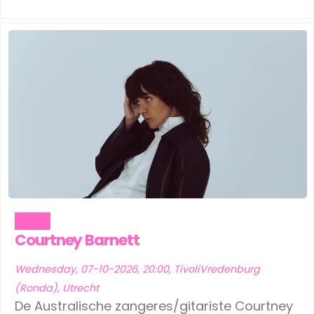
Music
Courtney Barnett
Wednesday, 07-10-2026, 20:00, TivoliVredenburg
(Ronda), Utrecht
De Australische zangeres/gitariste Courtney