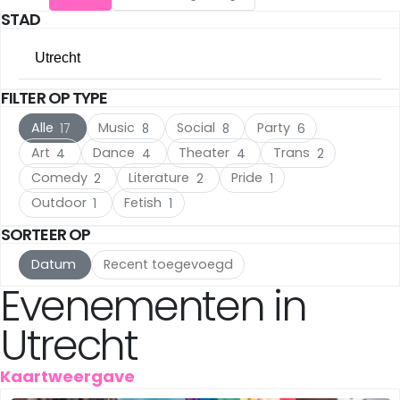
STAD
Utrecht
(17)
Utrecht
The Hague
(17)
FILTER OP TYPE
Alle steden
Rotterdam
(10)
Alle
Music
Social
Party
17
8
8
6
Amsterdam
(124)
Haarlem
(7)
Art
Dance
Theater
Trans
4
4
4
2
Comedy
Literature
Pride
2
2
1
Utrecht
(17)
Leiden
(5)
Outdoor
Fetish
1
1
The Hague
(17)
IJmuiden
(3)
SORTEER OP
Datum
Recent toegevoegd
Rotterdam
(10)
Meppel
(3)
Evenementen in
Haarlem
(7)
Amersfoort
(3)
Utrecht
Leiden
(5)
's-Hertogenbosch
(3)
Kaartweergave
IJmuiden
(3)
Gouda
(2)