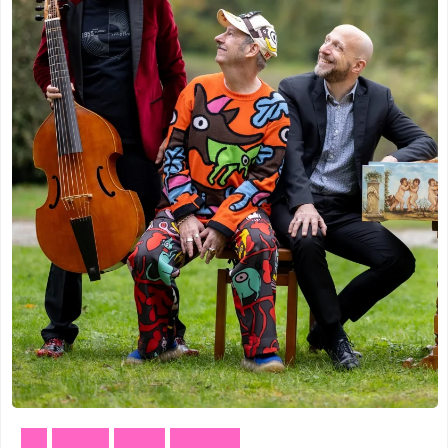
Art
Dance
Music
Theater