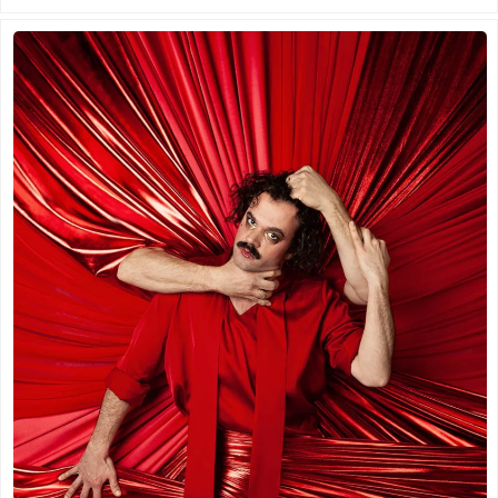
Ede
(1)
Leeuwarden
(1)
Eindhoven
(1)
Schiedam
(1)
Geldermalsen
(1)
Tilburg
(1)
Leerdam
(1)
Vinkeveen
(1)
Leeuwarden
(1)
Schiedam
(1)
Tilburg
(1)
Vinkeveen
(1)