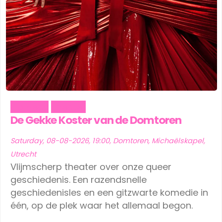
Comedy
Theater
De Gekke Koster van de Domtoren
Saturday, 08-08-2026, 19:00, Domtoren, Michaëlskapel,
Utrecht
Vlijmscherp theater over onze queer
geschiedenis. Een razendsnelle
geschiedenisles en een gitzwarte komedie in
één, op de plek waar het allemaal begon.