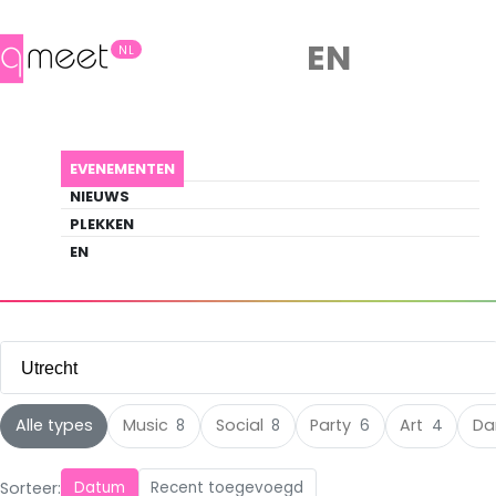
EN
NL
Evenementen
EVENEMENTEN
Ontdek wat er gebeurt in de queer
NIEUWS
scene
PLEKKEN
EN
EVENEMENTEN
UTRECHT
Utrecht
Alle steden
Alle types
Music
Social
Party
Art
Da
8
8
6
4
Amsterdam
(124)
Sorteer:
Datum
Recent toegevoegd