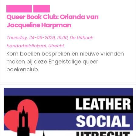
Literature
Social
Queer Book Club: Orlanda van
Jacqueline Harpman
Thursday, 24-09-2026, 19:00, De Uithoek
handarbeidlokaal, Utrecht
Kom boeken bespreken en nieuwe vrienden
maken bij deze Engelstalige queer
boekenclub.