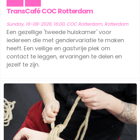
Social
Trans
Ede
(1)
Leeuwarden
(1)
TransCafé COC Rotterdam
Eindhoven
(1)
Schiedam
(1)
Sunday, 16-08-2026, 16:00, COC Rotterdam, Rotterdam
Een gezellige 'tweede huiskamer' voor
Geldermalsen
(1)
Tilburg
(1)
iedereen die met gendervariatie te maken
Leerdam
(1)
Vinkeveen
heeft. Een veilige en gastvrije plek om
(1)
contact te leggen, ervaringen te delen en
Leeuwarden
(1)
jezelf te zijn.
Schiedam
(1)
Tilburg
(1)
Vinkeveen
(1)