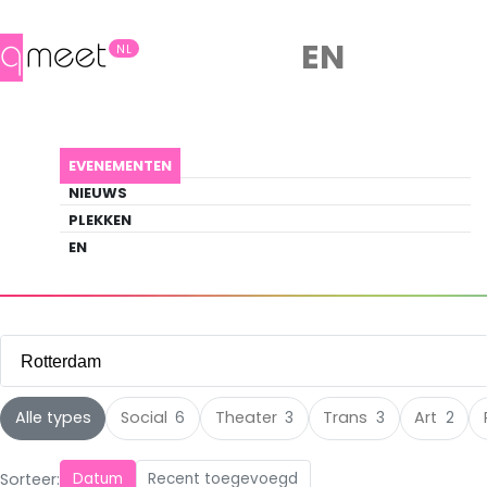
EN
NL
Evenementen
EVENEMENTEN
Ontdek wat er gebeurt in de queer
NIEUWS
scene
PLEKKEN
EN
EVENEMENTEN
ROTTERDAM
Rotterdam
Alle steden
Alle types
Social
Theater
Trans
Art
6
3
3
2
Amsterdam
(105)
Sorteer:
Datum
Recent toegevoegd