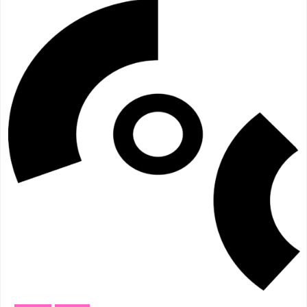
Meppel
(3)
Vogelenzang
(1)
Amersfoort
(3)
Vught
(1)
's-Hertogenbosch
(3)
Zuidhorn
(1)
Gouda
(2)
Den Haag
(1)
Vogelenzang
(1)
Dordrecht
(1)
Vught
(1)
Ede
(1)
Zuidhorn
(1)
Eindhoven
(1)
Den Haag
(1)
Geldermalsen
(1)
Dordrecht
(1)
Leerdam
(1)