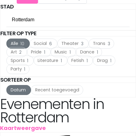
STAD
The Hague
(16)
Rotterdam
Utrecht
(15)
FILTER OP TYPE
Alle steden
Rotterdam
(10)
Alle
Social
Theater
Trans
10
6
3
3
Amsterdam
(105)
Haarlem
(7)
Art
Pride
Music
Dance
2
1
1
1
Sports
Literature
Fetish
Drag
1
1
1
1
The Hague
(16)
Leiden
(5)
Party
1
Utrecht
(15)
IJmuiden
(3)
SORTEER OP
Datum
Recent toegevoegd
Rotterdam
(10)
Meppel
(3)
Evenementen in
Haarlem
(7)
Amersfoort
(3)
Rotterdam
Leiden
(5)
's-Hertogenbosch
(3)
Kaartweergave
IJmuiden
(3)
Gouda
(2)