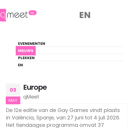
EN
NL
Nieuws
EVENEMENTEN
LHBTIQ+ Update
NIEUWS
PLEKKEN
HOME
NIEUWS
EUROPE
EN
Europe
03
qMeet
MAY
De 12e editie van de Gay Games vindt plaats
in València, Spanje, van 27 juni tot 4 juli 2026.
Het tiendaagse programma omvat 37