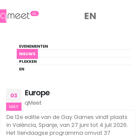
EN
NL
Nieuws
EVENEMENTEN
LHBTIQ+ Update
NIEUWS
PLEKKEN
HOME
NIEUWS
EUROPE
EN
Europe
03
qMeet
MAY
De 12e editie van de Gay Games vindt plaats
in València, Spanje, van 27 juni tot 4 juli 2026.
Het tiendaagse programma omvat 37