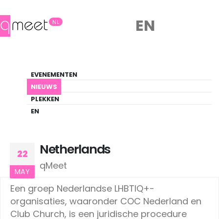
EN
NL
Nieuws
EVENEMENTEN
LHBTIQ+ Update
NIEUWS
PLEKKEN
HOME
NIEUWS
NETHERLANDS
EN
Netherlands
22
qMeet
MAY
Een groep Nederlandse LHBTIQ+-
organisaties, waaronder COC Nederland en
Club Church, is een juridische procedure