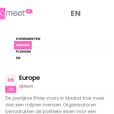
EN
NL
Nieuws
EVENEMENTEN
LHBTIQ+ Update
NIEUWS
PLEKKEN
HOME
NIEUWS
EUROPE
EN
Europe
05
qMeet
JUL
De jaarlijkse Pride-mars in Madrid trok meer
dan een miljoen mensen. Organisatoren
benadrukten de politieke eisen voor een