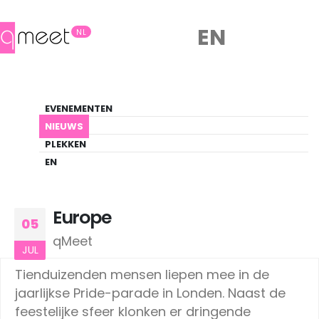
EN
NL
Nieuws
EVENEMENTEN
LHBTIQ+ Update
NIEUWS
PLEKKEN
HOME
NIEUWS
EUROPE
EN
Europe
05
qMeet
JUL
Tienduizenden mensen liepen mee in de
jaarlijkse Pride-parade in Londen. Naast de
feestelijke sfeer klonken er dringende