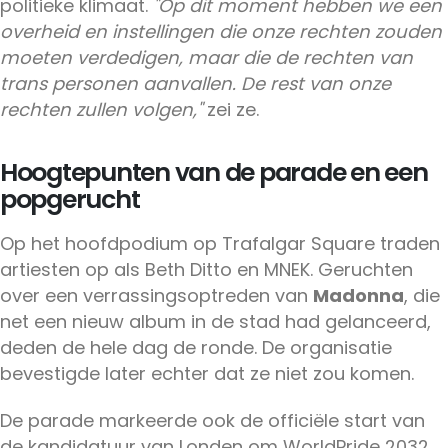
politieke klimaat.
"Op dit moment hebben we een
overheid en instellingen die onze rechten zouden
moeten verdedigen, maar die de rechten van
trans personen aanvallen. De rest van onze
rechten zullen volgen,"
zei ze.
Hoogtepunten van de parade en een
popgerucht
Op het hoofdpodium op Trafalgar Square traden
artiesten op als Beth Ditto en MNEK. Geruchten
over een verrassingsoptreden van
Madonna
, die
net een nieuw album in de stad had gelanceerd,
deden de hele dag de ronde. De organisatie
bevestigde later echter dat ze niet zou komen.
De parade markeerde ook de officiële start van
de kandidatuur van Londen om WorldPride 2032