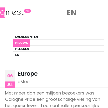
EN
NL
Nieuws
EVENEMENTEN
LHBTIQ+ Update
NIEUWS
PLEKKEN
HOME
NIEUWS
EUROPE
EN
Europe
06
qMeet
JUL
Met meer dan een miljoen bezoekers was
Cologne Pride een grootschalige viering van
het queer leven. Toch onthullen persoonlijke