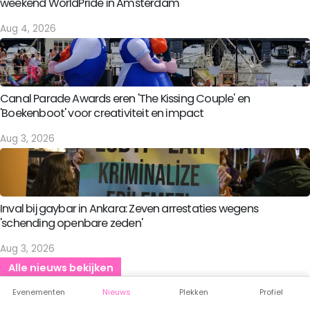
weekend WorldPride in Amsterdam
Aug 4, 2026
Canal Parade Awards eren 'The Kissing Couple' en
'Boekenboot' voor creativiteit en impact
Aug 3, 2026
Inval bij gaybar in Ankara: Zeven arrestaties wegens
'schending openbare zeden'
Aug 3, 2026
Alle nieuws bekijken
Evenementen
Nieuws
Plekken
Profiel